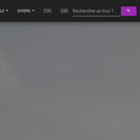
ILS
DIVERS
🇫🇷
🇬🇧