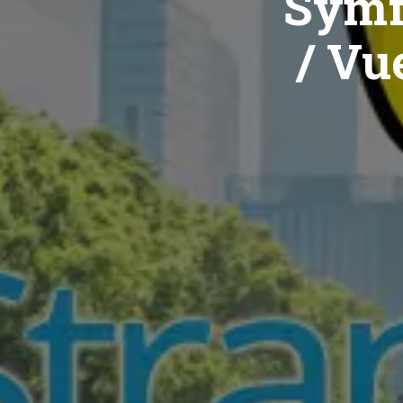
Symf
/ Vue