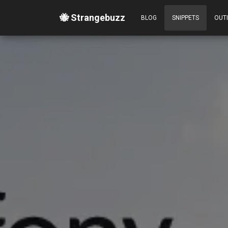
🐝 Strangebuzz
BLOG
SNIPPETS
OUT