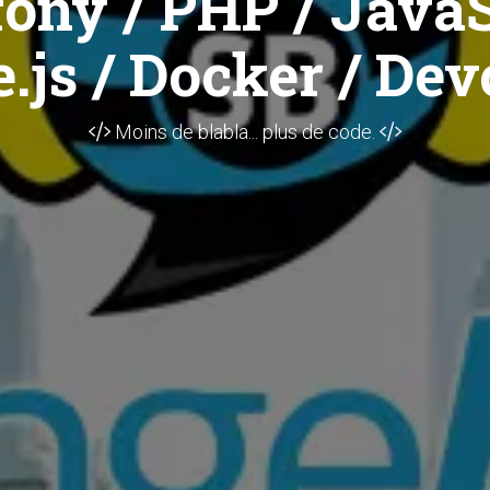
ony / PHP / JavaS
.js / Docker / Dev
Moins de blabla... plus de code.