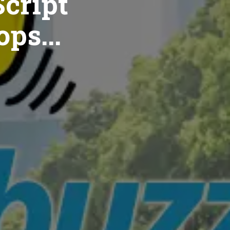
cript
ops...