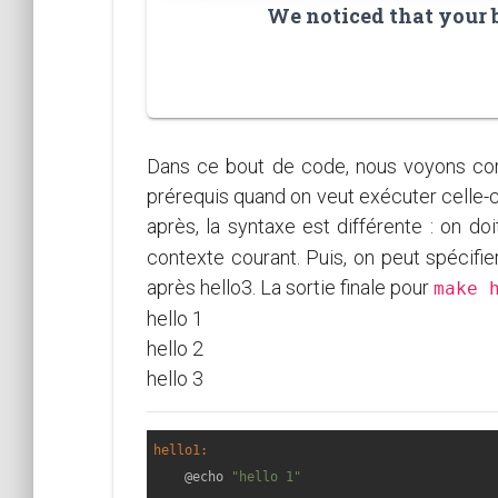
We noticed that your br
Dans ce bout de code, nous voyons comm
prérequis quand on veut exécuter celle-ci
après, la syntaxe est différente : on doi
contexte courant. Puis, on peut spécifi
après hello3. La sortie finale pour
make 
hello 1
hello 2
hello 3
hello1:
    @echo 
"hello 1"