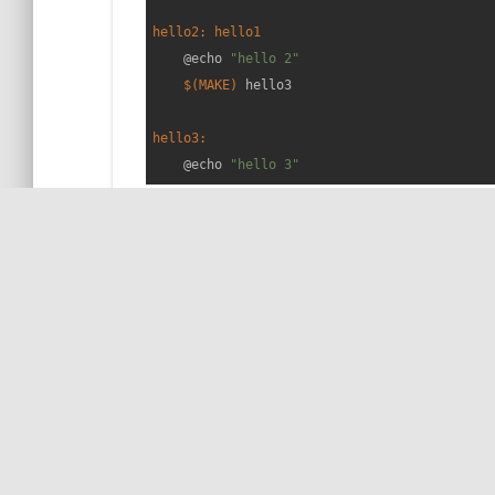
hello2: hello1
    @echo 
"hello 2"
$(MAKE)
 hello3

hello3:
    @echo 
"hello 3"
PLUS SU
TRAVAILLEZ AVEC MOI !
par COil
A vous de jouer !