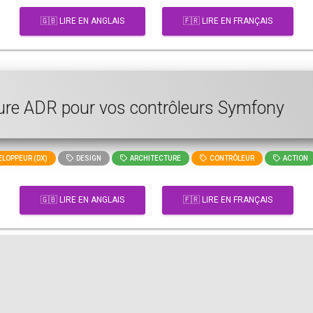
🇬🇧 LIRE EN ANGLAIS
🇫🇷 LIRE EN FRANÇAIS
cture ADR pour vos contrôleurs Symfony
LOPPEUR (DX)
DESIGN
ARCHITECTURE
CONTRÔLEUR
ACTION
🇬🇧 LIRE EN ANGLAIS
🇫🇷 LIRE EN FRANÇAIS
kflow CI/CD pour un projet Symfony à l'ai