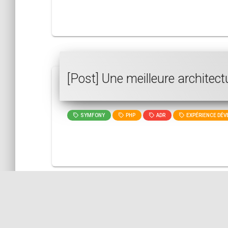
[Post] Une meilleure archite
SYMFONY
PHP
ADR
EXPÉRIENCE DÉVE
[Post] Mise en place d'un wor