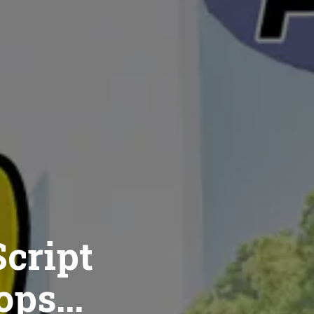
cript
ops...