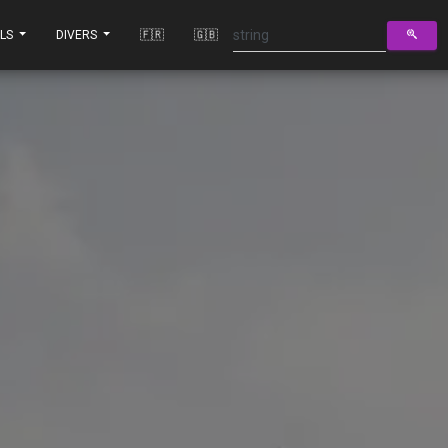
ILS
DIVERS
🇫🇷
🇬🇧