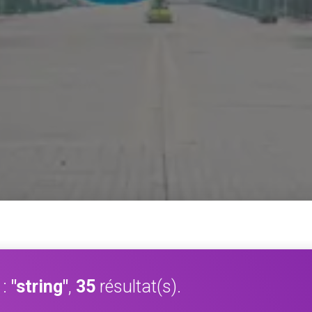
 :
"string"
,
35
résultat(s).