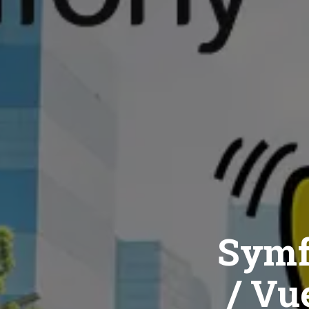
Symf
/ Vue