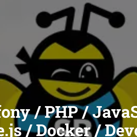
ony / PHP / JavaS
.js / Docker / Dev