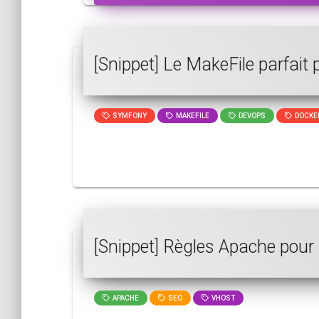
[Snippet] Le MakeFile parfait
SYMFONY
MAKEFILE
DEVOPS
DOCKE
[Snippet] Règles Apache pour
APACHE
SEO
VHOST