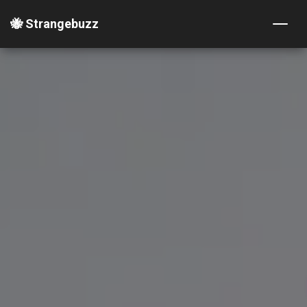
🐝 Strangebuzz