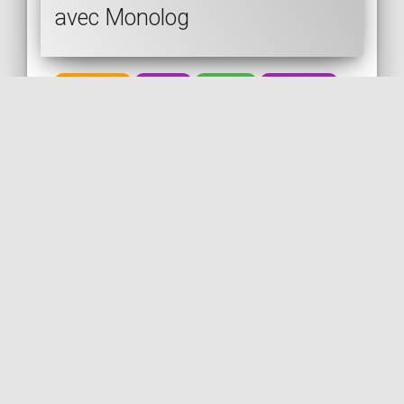
avec Monolog
SYMFONY
LOGS
SLACK
MONOLOG
MONITORING
🇬🇧 LIRE EN ANGLAIS
🇫🇷 LIRE EN FRANÇAIS
[Post] Implémenter un moteur
de recherche avec
elasticsearch et Symfony