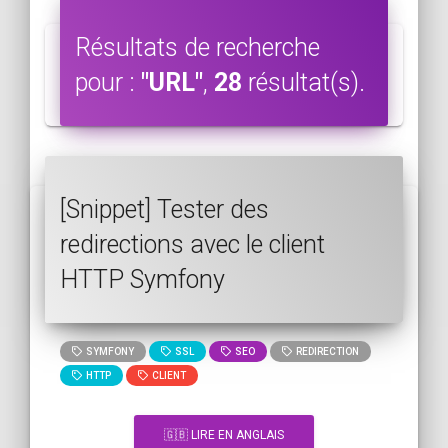
Résultats de recherche
pour :
"URL"
,
28
résultat(s).
[Snippet] Tester des
redirections avec le client
HTTP Symfony
SYMFONY
SSL
SEO
REDIRECTION
HTTP
CLIENT
🇬🇧 LIRE EN ANGLAIS